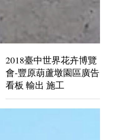
2018臺中世界花卉博覽
會-豐原葫蘆墩園區廣告
看板 輸出 施工