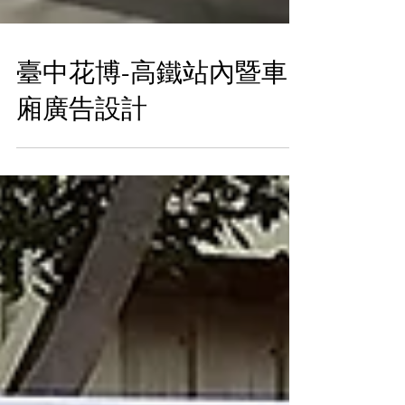
臺中花博-高鐵站內暨車
廂廣告設計