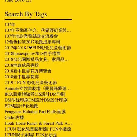
Search By Tags
107年
107年不動產仲介、代銷經紀業與縣長有約座談會
107年地政業務縣政交流餐會
12色色鉛筆
2017地政成果專輯
2017年
2018 I❤FUN彰化兒童藝術節
2018floraexpo.tw
2018伴手禮展
2018台北國際禮品文具、家用品、伴手禮展
2018地政成果專輯
2018臺中世界花卉博覽會
2018臺中世界花博
2019 I FUN 彰化兒童藝術節
Animate立體書劇場《愛麗絲夢遊仙境》
BOX藝童體驗營
CIS設計
DM印刷
DM型錄印刷
DM設計
DM設計印刷
EDM設計
E化地政
Fengyuan Huludun Park
Fluffy面膜
Gudea古蝶
Houli Horse Ranch & Forest Park Area
I FUN 彰化兒童藝術節
I FUN小戲節
I FUN親子劇場
I FUN起步走