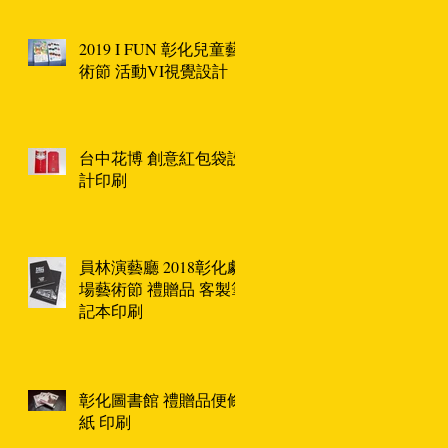
2019 I FUN 彰化兒童藝
術節 活動VI視覺設計
台中花博 創意紅包袋設
計印刷
員林演藝廳 2018彰化劇
場藝術節 禮贈品 客製筆
記本印刷
彰化圖書館 禮贈品便條
紙 印刷