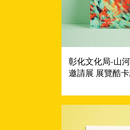
彰化文化局-山
邀請展 展覽酷