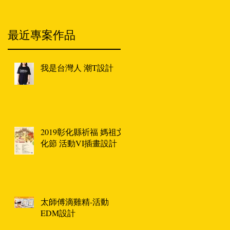
最近專案作品
我是台灣人 潮T設計
家
2019彰化縣祈福 媽祖文
化節 活動VI插畫設計
太師傅滴雞精-活動
EDM設計