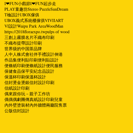
I❤FUN小戲節
I❤FUN起步走
PLAY童趣坊
Stereo Puzzle
SunDream
T桖設計
UBOX傢俱
UBOX義式系統櫃傢俱
VI
VIIART
VI設計
Waipu Park Area
WoodMan
https://2018floraexpo.tw
pulps of wood
三創
上霧膜名片
不織布印刷
不織布提帶設計印刷
世界级的中国茶品牌
人中人株式會社
伴手禮設計
伸港
作品集
便利貼印刷
便利貼設計
便條紙印刷
便條紙設計
便民服務
保健食品
保平安紀念品設計
保溫杯印刷
保溫杯設計
信封燙金燙銀
信封設計印刷
信紙設計印刷
偶來跟你玩－親子工作坊
偶偶偶劇團
傳真紙設計印刷
兒童
內外壁塗裝材
內外牆體
兩廳院售票
公版信封設計