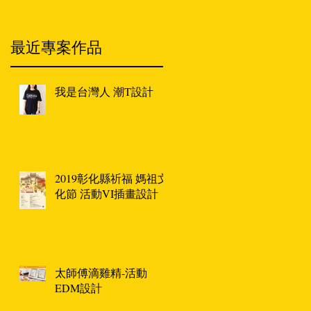
最近專案作品
我是台灣人 潮T設計
2019彰化縣祈福 媽祖文
化節 活動VI插畫設計
太師傅滴雞精-活動
EDM設計