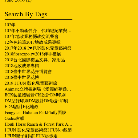
Search By Tags
107年
107年不動產仲介、代銷經紀業與縣長有約座談會
107年地政業務縣政交流餐會
12色色鉛筆
2017地政成果專輯
2017年
2018 I❤FUN彰化兒童藝術節
2018floraexpo.tw
2018伴手禮展
2018台北國際禮品文具、家用品、伴手禮展
2018地政成果專輯
2018臺中世界花卉博覽會
2018臺中世界花博
2019 I FUN 彰化兒童藝術節
Animate立體書劇場《愛麗絲夢遊仙境》
BOX藝童體驗營
CIS設計
DM印刷
DM型錄印刷
DM設計
DM設計印刷
EDM設計
E化地政
Fengyuan Huludun Park
Fluffy面膜
Gudea古蝶
Houli Horse Ranch & Forest Park Area
I FUN 彰化兒童藝術節
I FUN小戲節
I FUN親子劇場
I FUN起步走