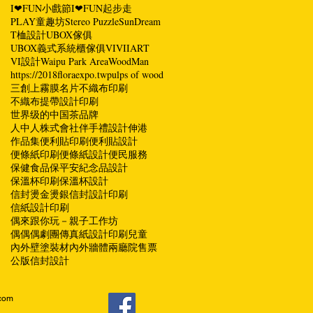
I❤FUN小戲節
I❤FUN起步走
PLAY童趣坊
Stereo Puzzle
SunDream
T桖設計
UBOX傢俱
UBOX義式系統櫃傢俱
VI
VIIART
VI設計
Waipu Park Area
WoodMan
https://2018floraexpo.tw
pulps of wood
三創
上霧膜名片
不織布印刷
不織布提帶設計印刷
世界级的中国茶品牌
人中人株式會社
伴手禮設計
伸港
作品集
便利貼印刷
便利貼設計
便條紙印刷
便條紙設計
便民服務
保健食品
保平安紀念品設計
保溫杯印刷
保溫杯設計
信封燙金燙銀
信封設計印刷
信紙設計印刷
偶來跟你玩－親子工作坊
偶偶偶劇團
傳真紙設計印刷
兒童
內外壁塗裝材
內外牆體
兩廳院售票
公版信封設計
com