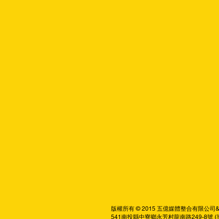
版權所有 © 2015 五億媒體整合有限公司&格格吉祥創
541南投縣中寮鄉永芳村龍南路249-8號 (