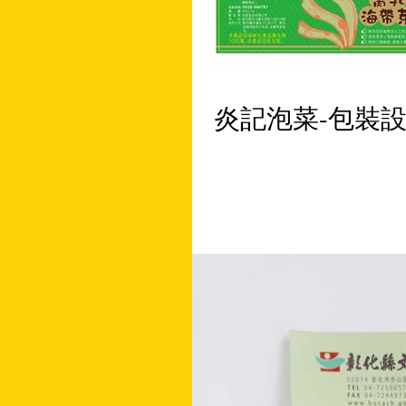
炎記泡菜-包裝