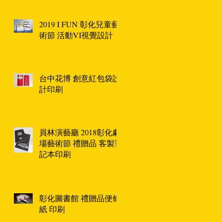
2019 I FUN 彰化兒童藝
術節 活動VI視覺設計
台中花博 創意紅包袋設
計印刷
員林演藝廳 2018彰化劇
場藝術節 禮贈品 客製筆
記本印刷
彰化圖書館 禮贈品便條
紙 印刷