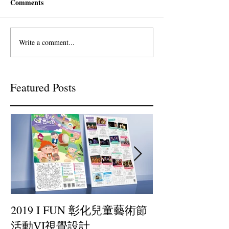
Comments
Write a comment...
Featured Posts
2019 I FUN 彰化兒童藝術節
小罐茶-插畫設
活動VI視覺設計