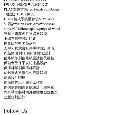
I❤FUN小戲節
I❤FUN起步走
PLAY童趣坊
Stereo Puzzle
SunDream
T桖設計
UBOX傢俱
UBOX義式系統櫃傢俱
VI
VIIART
VI設計
Waipu Park Area
WoodMan
https://2018floraexpo.tw
pulps of wood
三創
上霧膜名片
不織布印刷
不織布提帶設計印刷
世界级的中国茶品牌
人中人株式會社
伴手禮設計
伸港
作品集
便利貼印刷
便利貼設計
便條紙印刷
便條紙設計
便民服務
保健食品
保平安紀念品設計
保溫杯印刷
保溫杯設計
信封燙金燙銀
信封設計印刷
信紙設計印刷
偶來跟你玩－親子工作坊
偶偶偶劇團
傳真紙設計印刷
兒童
內外壁塗裝材
內外牆體
兩廳院售票
公版信封設計
Follow Us