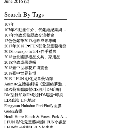
June 2016
(2)
2 posts
Search By Tags
107年
107年不動產仲介、代銷經紀業與縣長有約座談會
107年地政業務縣政交流餐會
12色色鉛筆
2017地政成果專輯
2017年
2018 I❤FUN彰化兒童藝術節
2018floraexpo.tw
2018伴手禮展
2018台北國際禮品文具、家用品、伴手禮展
2018地政成果專輯
2018臺中世界花卉博覽會
2018臺中世界花博
2019 I FUN 彰化兒童藝術節
Animate立體書劇場《愛麗絲夢遊仙境》
BOX藝童體驗營
CIS設計
DM印刷
DM型錄印刷
DM設計
DM設計印刷
EDM設計
E化地政
Fengyuan Huludun Park
Fluffy面膜
Gudea古蝶
Houli Horse Ranch & Forest Park Area
I FUN 彰化兒童藝術節
I FUN小戲節
I FUN親子劇場
I FUN起步走