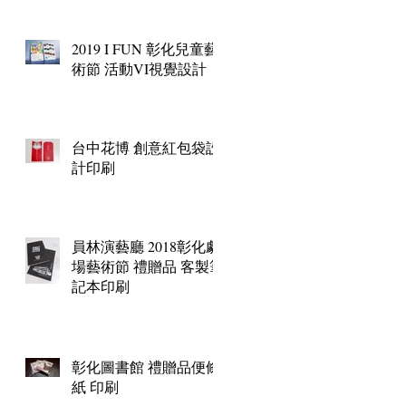
2019 I FUN 彰化兒童藝
術節 活動VI視覺設計
台中花博 創意紅包袋設
計印刷
員林演藝廳 2018彰化劇
場藝術節 禮贈品 客製筆
記本印刷
彰化圖書館 禮贈品便條
紙 印刷