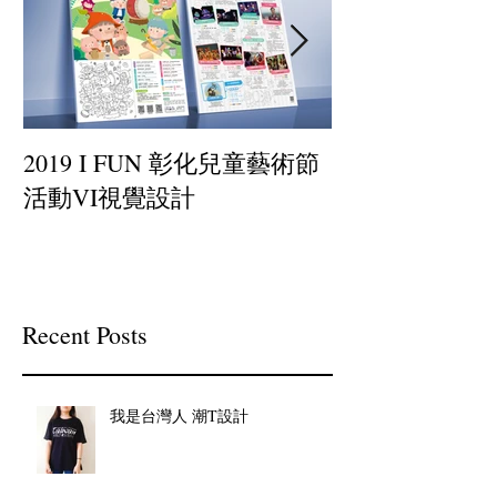
2019 I FUN 彰化兒童藝術節
小罐茶-插畫設
活動VI視覺設計
Recent Posts
我是台灣人 潮T設計