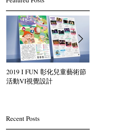
2019 I FUN 彰化兒童藝術節
小罐茶-插畫設
活動VI視覺設計
Recent Posts