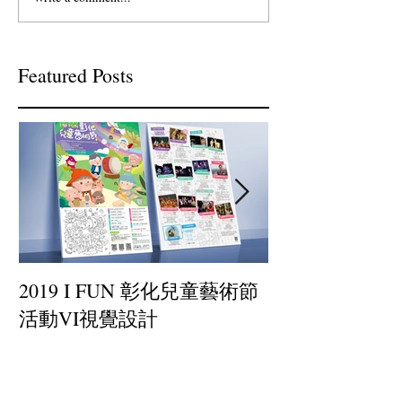
Featured Posts
2019 I FUN 彰化兒童藝術節
小罐茶-插畫設
活動VI視覺設計