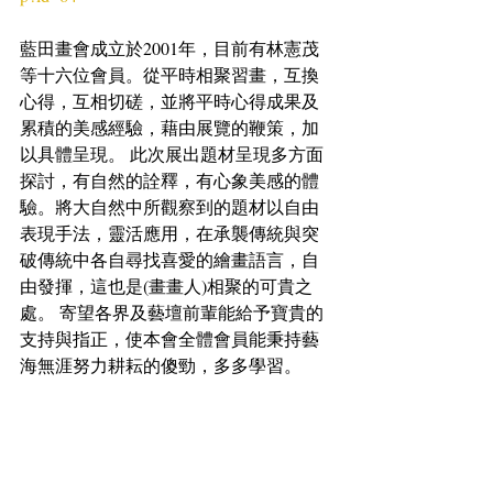
藍田畫會成立於2001年，目前有林憲茂
等十六位會員。從平時相聚習畫，互換
心得，互相切磋，並將平時心得成果及
累積的美感經驗，藉由展覽的鞭策，加
以具體呈現。 此次展出題材呈現多方面
探討，有自然的詮釋，有心象美感的體
驗。將大自然中所觀察到的題材以自由
表現手法，靈活應用，在承襲傳統與突
破傳統中各自尋找喜愛的繪畫語言，自
由發揮，這也是(畫畫人)相聚的可貴之
處。 寄望各界及藝壇前輩能給予寶貴的
支持與指正，使本會全體會員能秉持藝
海無涯努力耕耘的傻勁，多多學習。